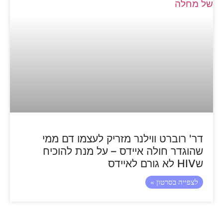
דר' רוברט ווילנר מזריק לעצמו דם ממי
שהוגדר חולה איידס – על מנת להוכיח
שHIV לא גורם לאיידס
לצפייה בסרטון »