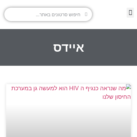
איידס