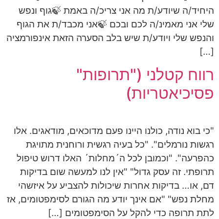
היחיד/ה שיודע/ת מה אני צריכ/ה באמת 🍃גוף ונפש
שלי אני מאמינ/ה לכם ובכם 🍃אני מכבד/ת את הגוף
והנפש שלי ויודע/ת שיש בלב הסערה הזאת אינפורמציה
[…]
רווח קטלני ("תרופות"
פסיכיאטריות)
"כי בוא נודה, כולנו היינו פעם מדוכאים, מודאגים. אלו
רגשות נורמלים". "כל בעיה רגשית ורוחנית מתויגת
כהפרעה". "וכמובן לכל ה´מחלות´ האלו דרוש טיפול
תרופתי. זה עסק גדול" "אין לנו למעשה שום בדיקות
דם, או… בדיקות אחרות שיכולות להצביע על איזשהי
מחלת נפש" "אם אינך יודע מה הגורם לסימפטומים, אז
לתת תרופה כדי להקל על הסימפטומים […]